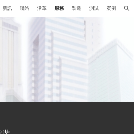
新訊
聯絡
沿革
服務
製造
測試
案例
ion
裝 